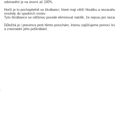
odstranění je na úrovní až 100%.
Horší je to pochopitelně se škrábanci, které maji větší hloubku a nezasahuj
mnohdy do spodních vrstev.
Tyto škrábance se většinou povede eliminovat natolik, že nejsou pro nez
Důležitá je i prevence proti těmto poruchám, kterou zajišťujeme pomocí kva
a znesnadní jeho poškrábání.