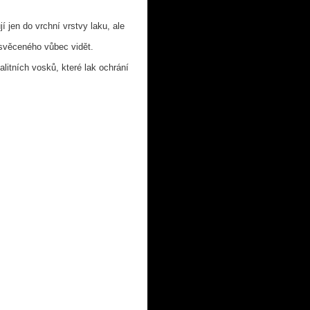
í jen do vrchní vrstvy laku, ale
asvěceného vůbec vidět.
litních vosků, které lak ochrání