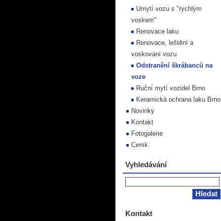
Umytí vozu s "rychlým
voskem"
Renovace laku
Renovace, leštění a
voskování vozu
Odstranění škrábanců na
voze
Ruční mytí vozidel Brno
Keramická ochrana laku Brno
Novinky
Kontakt
Fotogalerie
Ceník
Vyhledávání
Kontakt