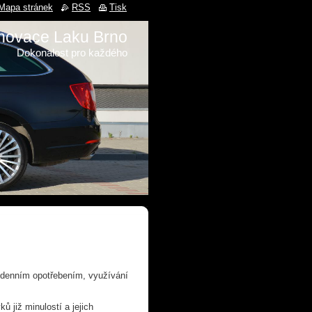
Mapa stránek
RSS
Tisk
novace Laku Brno
Dokonalost pro každého
é denním opotřebením, využívání
ů již minulostí a jejich