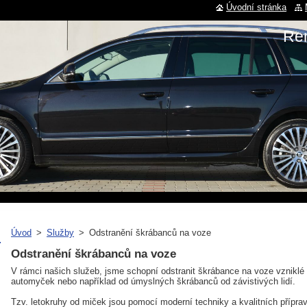
Úvodní stránka
Re
Úvod
>
Služby
>
Odstranění škrábanců na voze
Odstranění škrábanců na voze
V rámci našich služeb, jsme schopní odstranit škrábance na voze vznikl
automyček nebo například od úmyslných škrábanců od závistivých lidí.
Tzv. letokruhy od miček jsou pomocí moderní techniky a kvalitních přípravk