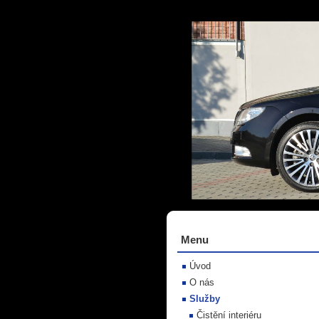
Menu
Úvod
O nás
Služby
Čistění interiéru